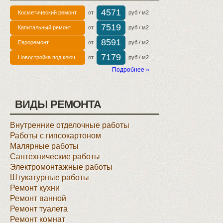
4571
Косметический ремонт
от
руб / м2
7519
Капитальный ремонт
от
руб / м2
8591
Евроремонт
от
руб / м2
7179
Новостройка под ключ
от
руб / м2
Подробнее »
ВИДЫ РЕМОНТА
Внутренние отделочные работы
Работы с гипсокартоном
Малярные работы
Сантехнические работы
Электромонтажные работы
Штукатурные работы
Ремонт кухни
Ремонт ванной
Ремонт туалета
Ремонт комнат