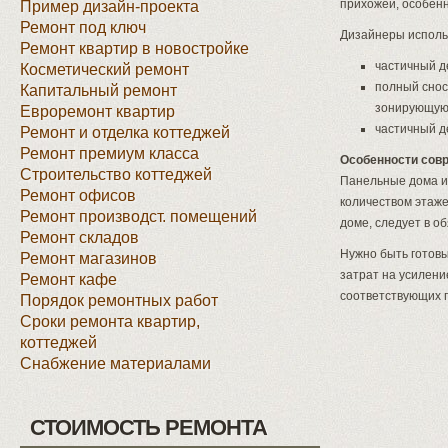
прихожей, особенн
Пример дизайн-проекта
Ремонт под ключ
Дизайнеры использ
Ремонт квартир в новостройке
частичный д
Косметический ремонт
полный снос
Капитальный ремонт
зонирующую
Евроремонт квартир
частичный д
Ремонт и отделка коттеджей
Ремонт премиум класса
Особенности совр
Строительство коттеджей
Панельные дома им
Ремонт офисов
количеством этаже
Ремонт производст. помещений
доме, следует в о
Ремонт складов
Нужно быть готовы
Ремонт магазинов
затрат на усилен
Ремонт кафе
соответствующих 
Порядок ремонтных работ
Сроки ремонта квартир,
коттеджей
Снабжение материалами
СТОИМОСТЬ РЕМОНТА