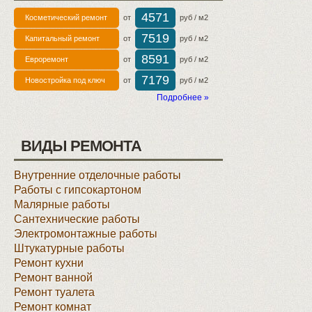
4571
Косметический ремонт
от
руб / м2
7519
Капитальный ремонт
от
руб / м2
8591
Евроремонт
от
руб / м2
7179
Новостройка под ключ
от
руб / м2
Подробнее »
ВИДЫ РЕМОНТА
Внутренние отделочные работы
Работы с гипсокартоном
Малярные работы
Сантехнические работы
Электромонтажные работы
Штукатурные работы
Ремонт кухни
Ремонт ванной
Ремонт туалета
Ремонт комнат