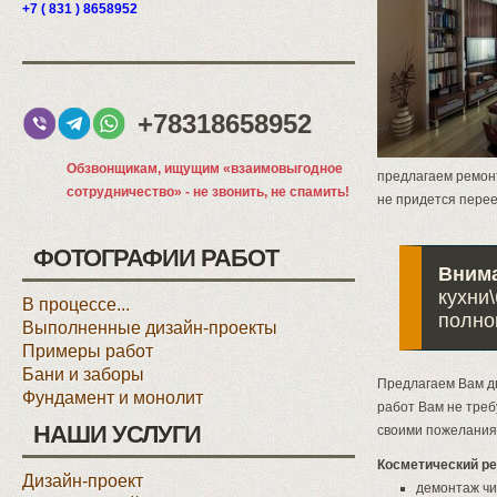
+7 ( 831 ) 8658952
+78318658952
Обзвонщикам, ищущим «взаимовыгодное
предлагаем ремон
сотрудничество» - не звонить, не спамить!
не придется перее
ФОТОГРАФИИ РАБОТ
Вним
кухни
В процессе...
полно
Выполненные дизайн-проекты
Примеры работ
Бани и заборы
Предлагаем Вам дв
Фундамент и монолит
работ Вам не треб
НАШИ УСЛУГИ
своими пожелания
Косметический ре
Дизайн-проект
демонтаж ч