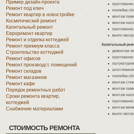
Пример дизайн-проекта
грунтование
Ремонт под ключ
поклейка об
Ремонт квартир в новостройке
монтаж лам
Косметический ремонт
монтаж напо
Капитальный ремонт
грунтование
Евроремонт квартир
вынос мусор
Ремонт и отделка коттеджей
Капитальный ремо
Ремонт премиум класса
демонтаж чи
Строительство коттеджей
грунтование
Ремонт офисов
оштукатури
Ремонт производст. помещений
шпатлевани
Ремонт складов
поклейка об
Ремонт магазинов
монтаж стяж
Ремонт кафе
монтаж лам
Порядок ремонтных работ
монтаж напо
Сроки ремонта квартир,
грунтование
коттеджей
монтаж меж
Снабжение материалами
вынос мусор
СТОИМОСТЬ РЕМОНТА