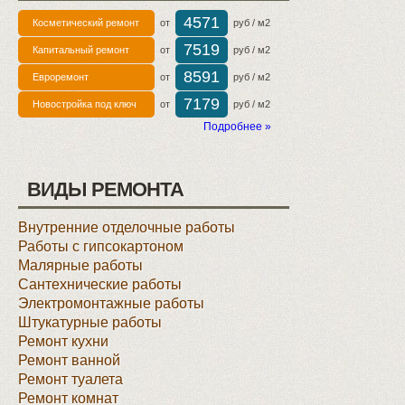
4571
Косметический ремонт
от
руб / м2
7519
Капитальный ремонт
от
руб / м2
8591
Евроремонт
от
руб / м2
7179
Новостройка под ключ
от
руб / м2
Подробнее »
ВИДЫ РЕМОНТА
Внутренние отделочные работы
Работы с гипсокартоном
Малярные работы
Сантехнические работы
Электромонтажные работы
Штукатурные работы
Ремонт кухни
Ремонт ванной
Ремонт туалета
Ремонт комнат