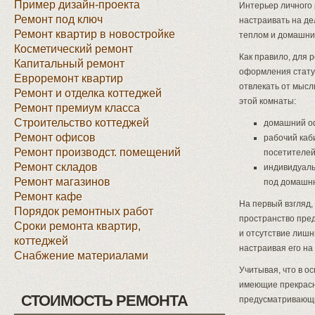
Пример дизайн-проекта
Интерьер личного 
Ремонт под ключ
настраивать на д
Ремонт квартир в новостройке
теплом и домашни
Косметический ремонт
Как правило, для 
Капитальный ремонт
оформления статус
Евроремонт квартир
отвлекать от мыс
Ремонт и отделка коттеджей
этой комнаты:
Ремонт премиум класса
Строительство коттеджей
домашний оф
Ремонт офисов
рабочий каб
Ремонт производст. помещений
посетителей
Ремонт складов
индивидуаль
Ремонт магазинов
под домашню
Ремонт кафе
На первый взгляд,
Порядок ремонтных работ
пространство пре
Сроки ремонта квартир,
и отсутствие лишн
коттеджей
настраивая его на
Снабжение материалами
Учитывая, что в 
имеющие прекрасн
СТОИМОСТЬ РЕМОНТА
предусматривающи