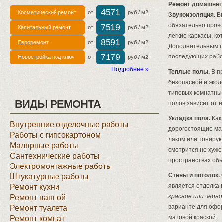
Ремонт домашнего
4571
Косметический ремонт
от
руб / м2
Звукоизоляция.
Вн
обязательно прово
7519
Капитальный ремонт
от
руб / м2
легкие каркасы, 
8591
Евроремонт
от
руб / м2
Дополнительным п
7179
последующих рабо
Новостройка под ключ
от
руб / м2
Подробнее »
Теплые полы.
В п
безопасной и эко
типовых комнатны
ВИДЫ РЕМОНТА
полов зависит от 
Укладка пола.
Как
Внутренние отделочные работы
дорогостоящие ма
Работы с гипсокартоном
лаком или тонирую
Малярные работы
смотрится не хуже
Сантехнические работы
пространствах обы
Электромонтажные работы
Стены и потолок.
Штукатурные работы
является отделка 
Ремонт кухни
красное или черно
Ремонт ванной
варианте для офо
Ремонт туалета
матовой краской.
Ремонт комнат