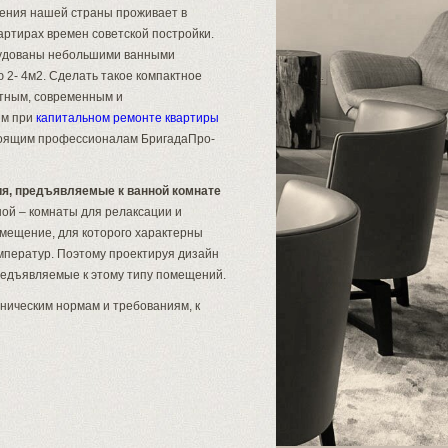
ения нашей страны проживает в
артирах времен советской постройки.
рудованы небольшими ванными
 2- 4м2. Сделать такое компактное
ным, современным и
ым при
капитальном ремонте квартиры
тоящим профессионалам БригадаПро-
я, предъявляемые к ванной комнате
ой – комнаты для релаксации и
омещение, для которого характерны
мператур. Поэтому проектируя дизайн
редъявляемые к этому типу помещений.
ническим нормам и требованиям, к