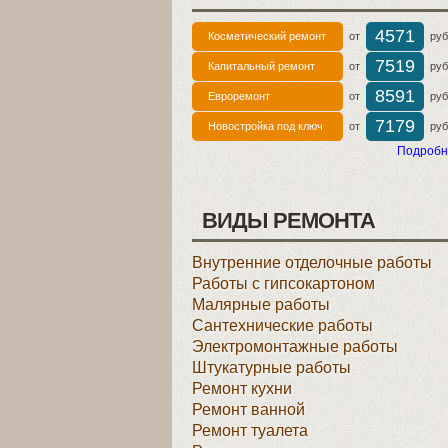
4571
Косметический ремонт
от
руб 
7519
Капитальный ремонт
от
руб 
8591
Евроремонт
от
руб 
7179
Новостройка под ключ
от
руб 
Подробн
ВИДЫ РЕМОНТА
Внутренние отделочные работы
Работы с гипсокартоном
Малярные работы
Сантехнические работы
Электромонтажные работы
Штукатурные работы
Ремонт кухни
Ремонт ванной
Ремонт туалета