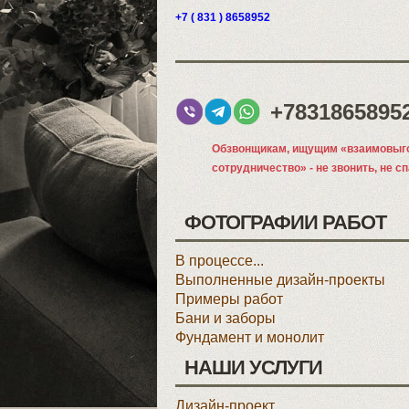
+7 ( 831 ) 8658952
+7831865895
Обзвонщикам, ищущим «взаимовыг
сотрудничество» - не звонить, не с
ФОТОГРАФИИ РАБОТ
В процессе...
Выполненные дизайн-проекты
Примеры работ
Бани и заборы
Фундамент и монолит
НАШИ УСЛУГИ
Дизайн-проект