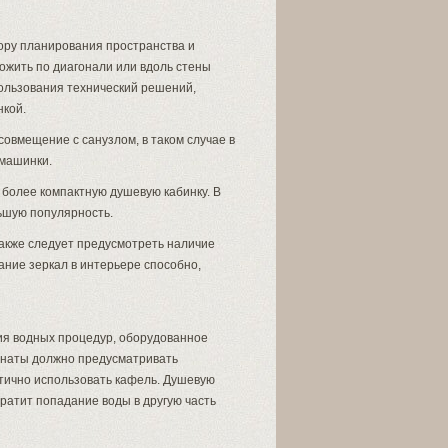
ору планирования пространства и
жить по диагонали или вдоль стены
пользования технический решений,
нкой.
овмещение с санузлом, в таком случае в
 машинки.
 более компактную душевую кабинку. В
ьшую популярность.
Также следует предусмотреть наличие
ание зеркал в интерьере способно,
ия водных процедур, оборудованное
мнаты должно предусматривать
ктично использовать кафель. Душевую
ратит попадание воды в другую часть