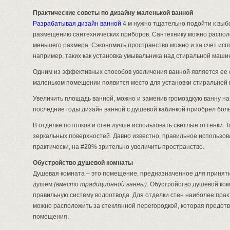
Практические советы по дизайну маленькой ванной
Разрабатывая дизайн ванной
4 м нужно тщательно подойти к выб
размещению сантехнических приборов. Сантехнику можно располо
меньшего размера. Сэкономить пространство можно и за счет ис
например, таких как установка умывальника над стиральной маши
Одним из эффективных способов увеличения ванной является ее с
маленьком помещении появится место для установки стиральной
Увеличить площадь ванной, можно и заменив громоздкую ванну на
последние годы дизайн ванной с душевой кабинкой приобрел бол
В отделке потолков и стен лучше использовать светлые оттенки. 
зеркальных поверхностей. Давно известно, правильное использов
практически, на #20% зрительно увеличить пространство.
Обустройство душевой комнаты
Душевая комната – это помещение, предназначенное для принят
душем
(вместо традиционной ванны)
. Обустройство душевой ко
правильную систему водоотвода. Для отделки стен наиболее пра
можно расположить за стеклянной перегородкой, которая предотв
помещения.