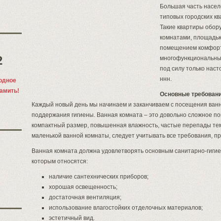
Большая часть насел
типовых городских кв
Такие квартиры обо
комнатами, площадью
помещением комфорт
2
многофункциональн
под силу только нас
ннн.
одное
памить!
Основные требовани
Каждый новый день мы начинаем и заканчиваем с посещения ванн
поддержания гигиены. Ванная комната – это довольно сложное п
компактный размер, повышенная влажность, частые перепады те
маленькой ванной комнаты, следует учитывать все требования, п
Ванная комната должна удовлетворять основным санитарно-гигие
которым относятся:
наличие сантехнических приборов;
хорошая освещенность;
достаточная вентиляция;
использование влагостойких отделочных материалов;
эстетичный вид.